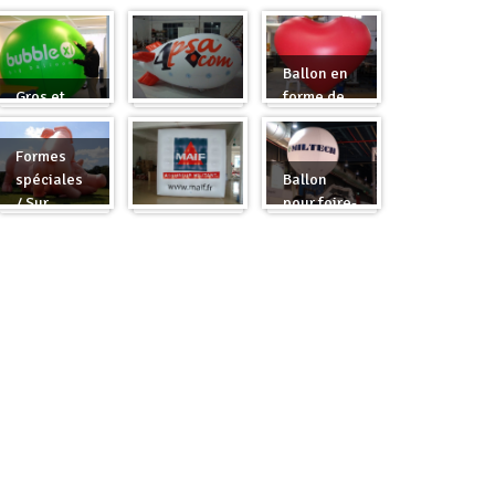
Ballon en
Gros et
forme de
rond
Zeppelin
cœur
Formes
spéciales
Ballon
/ Sur
pour foire-
mesure
Cube
expo