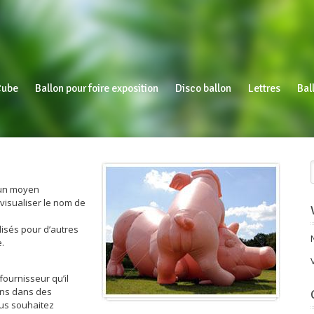
Cube
Ballon pour foire exposition
Disco ballon
Lettres
Bal
t un moyen
e visualiser le nom de
lisés pour d’autres
e.
fournisseur qu’il
ons dans des
ous souhaitez