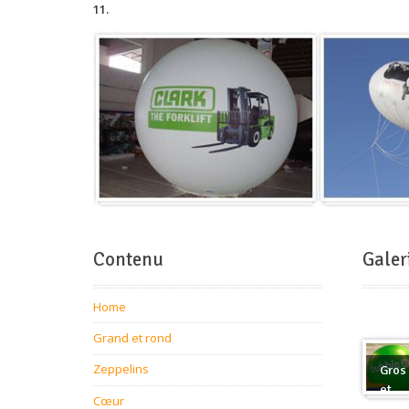
11.
Contenu
Galer
Home
Grand et rond
Zeppelins
Gros
et
Cœur
rond