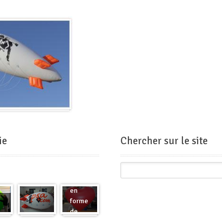
ie
Chercher sur le site
Ballon
en
forme
de
Zeppelin
cœur