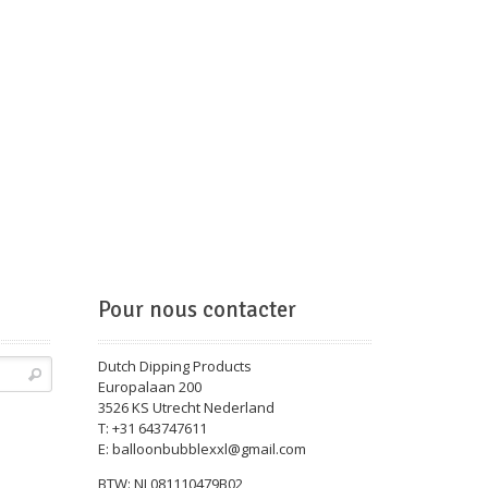
Pour nous contacter
Dutch Dipping Products
Europalaan 200
3526 KS Utrecht Nederland
T: +31 643747611
E: balloonbubblexxl@gmail.com
BTW: NL081110479B02