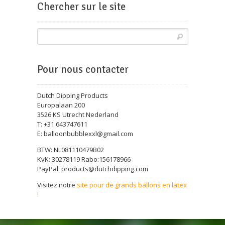
Chercher sur le site
Pour nous contacter
Dutch Dipping Products
Europalaan 200
3526 KS Utrecht Nederland
T: +31 643747611
E: balloonbubblexxl@gmail.com
BTW: NL081110479B02
KvK: 30278119 Rabo:156178966
PayPal: products@dutchdipping.com
Visitez notre
site pour de grands ballons en latex
!